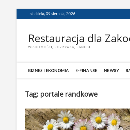
Skip
niedziela, 09 sierpnia, 2026
to
content
Restauracja dla Zak
WIADOMOŚCI, ROZRYWKA, RANDKI
BIZNES I EKONOMIA
E-FINANSE
NEWSY
R
Tag:
portale randkowe