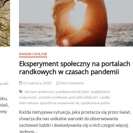
RANDKI ONLINE
Eksperyment społeczny na portalach
randkowych w czasach pandemii
15 czerwca, 2020
No Comments
andki
dystans społeczny
pandemia dzieli ludzi
pogłębianie
znajomości
portale randkowe
potrzeba bliskości
randki
zku,
internetowe
sposób na umawianie się
spotkania w pubie
iali,
iemy
Każda nietypowa sytuacja, jaka przetacza się przez świat,
stwarza dla nas unikalne warunki do obserwowania
zachowań ludzki i dowiadywania się o nich czegoś więcej.
Jednym…