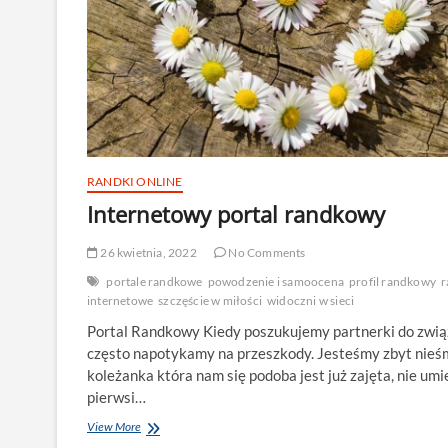
RANDKI ONLINE
Internetowy portal randkowy
26 kwietnia, 2022
No Comments
portale randkowe
powodzenie i samoocena
profil randkowy
r
internetowe
szczęście w miłości
widoczni w sieci
Portal Randkowy Kiedy poszukujemy partnerki do zwią
często napotykamy na przeszkody. Jesteśmy zbyt nieśm
koleżanka która nam się podoba jest już zajęta, nie um
pierwsi…
Internetowy
View More
portal