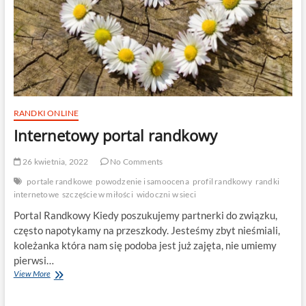
RANDKI ONLINE
Internetowy portal randkowy
26 kwietnia, 2022
No Comments
portale randkowe
powodzenie i samoocena
profil randkowy
randki
internetowe
szczęście w miłości
widoczni w sieci
Portal Randkowy Kiedy poszukujemy partnerki do związku,
często napotykamy na przeszkody. Jesteśmy zbyt nieśmiali,
koleżanka która nam się podoba jest już zajęta, nie umiemy
pierwsi…
Internetowy
View More
portal
randkowy