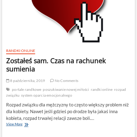
RANDKI ONLINE
Zostałeś sam. Czas na rachunek
sumienia
8 października, 2019
No Comments
portale randkowe
poszukiwanie nowej miłości
randki online
rozpad
związku
system oparcia emocjonalnego
Rozpad związku dla mężczyzny to często większy problem niż
dla kobiety. Nawet jeśli gdzieś po drodze była jakaś inna
kobieta, rozpad trwałej relacji zawsze boli.…
Zostałeś
View More
sam.
Czas