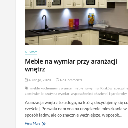
NEWSY
Meble na wymiar przy aranżacji
wnętrz
4 lutego, 2020
No Comments
meble kuchenne na wymiar
meble na wymiar Kraków
specjaln
zamówienie
szafy na wymiar
wyposażenie do łazienki i garderoby
Aranżacja wnętrz to usługa, na którą decydujemy się c
częściej. Pozwala nam ona na urządzenie mieszkania w
sposób ładny, ale co znacznie ważniejsze, w sposób…
Meble
View More