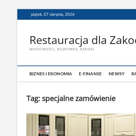
Skip
piątek, 07 sierpnia, 2026
to
content
Restauracja dla Zak
WIADOMOŚCI, ROZRYWKA, RANDKI
BIZNES I EKONOMIA
E-FINANSE
NEWSY
R
Tag:
specjalne zamówienie