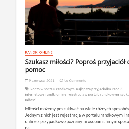
RANDKI ONLINE
Szukasz miłości? Poproś przyjaciół 
pomoc
9 czerwca, 2021
No Comments
konto w portalu randkowym
najlepsza przyjaciółka
randki
internetowe
randki online
rejestracja w portalu randkowym
szuka
miłości
Miłości możemy poszukiwać na wiele różnych sposobó
Jednym z nich jest rejestracja w portalu randkowym i r
online z przypadkowo poznanymi osobami. Innym spos
na…