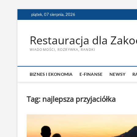
Skip
piątek, 07 sierpnia, 2026
to
content
Restauracja dla Zak
WIADOMOŚCI, ROZRYWKA, RANDKI
BIZNES I EKONOMIA
E-FINANSE
NEWSY
R
Tag:
najlepsza przyjaciółka