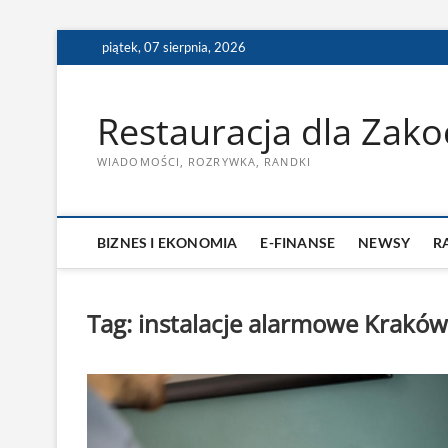
Skip
piątek, 07 sierpnia, 2026
to
content
Restauracja dla Zak
WIADOMOŚCI, ROZRYWKA, RANDKI
BIZNES I EKONOMIA
E-FINANSE
NEWSY
R
Tag:
instalacje alarmowe Kraków