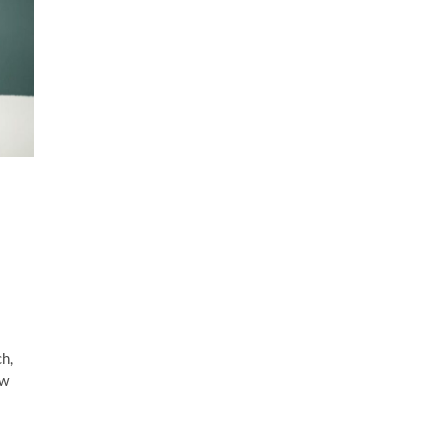
h,
 w