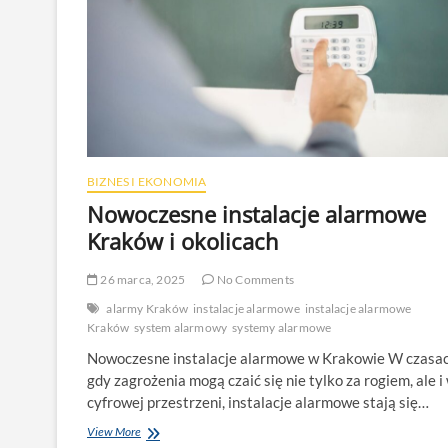
BIZNES I EKONOMIA
Nowoczesne instalacje alarmowe
Kraków i okolicach
26 marca, 2025
No Comments
alarmy Kraków
instalacje alarmowe
instalacje alarmowe
Kraków
system alarmowy
systemy alarmowe
Nowoczesne instalacje alarmowe w Krakowie W czasac
gdy zagrożenia mogą czaić się nie tylko za rogiem, ale i
cyfrowej przestrzeni, instalacje alarmowe stają się…
Nowoczesne
View More